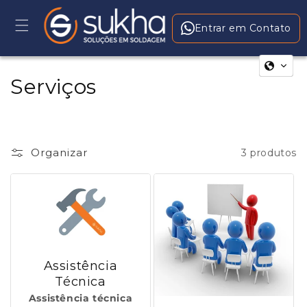
Pular
para o
conteúdo
Entrar em Contato
C
Serviços
o
l
Organizar
3 produtos
e
ç
ã
o
Assistência
:
Técnica
Assistência técnica