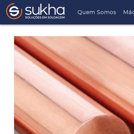
Pular
para o
Quem Somos
Máq
conteúdo
Pular para
as
informações
do produto