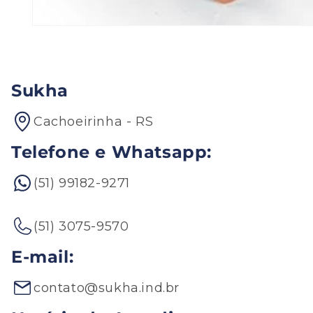
Abrir
mídia
1
na
janela
modal
Sukha
Cachoeirinha - RS
Telefone e Whatsapp:
(51) 99182-9271
(51) 3075-9570
E-mail:
contato@sukha.ind.br