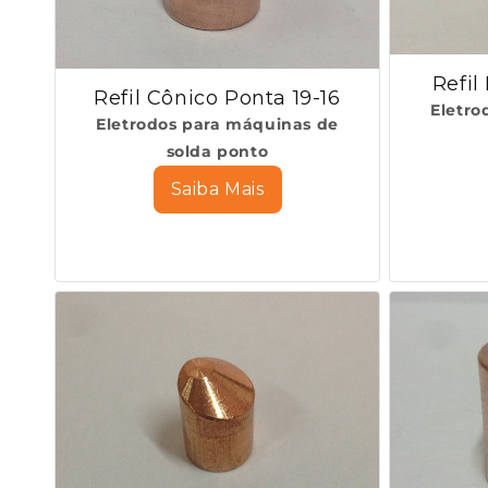
:
Refil
Refil Cônico Ponta 19-16
Eletro
Eletrodos para máquinas de
solda ponto
Saiba Mais