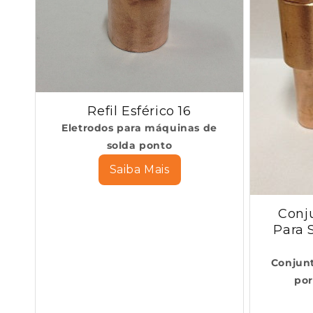
Refil Esférico 16
Eletrodos para máquinas de
solda ponto
Saiba Mais
Conj
Para 
Conjunt
por