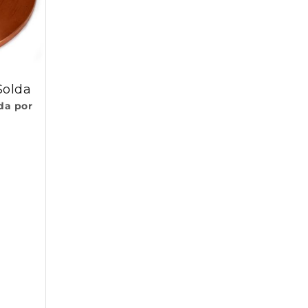
Solda
da por